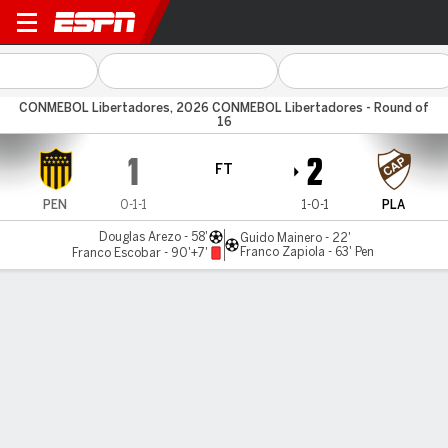
Peñarol v Platense
CONMEBOL Libertadores, 2026 CONMEBOL Libertadores - Round of
16
1
2
FT
PEN
0-1-1
1-0-1
PLA
Douglas Arezo - 58'
Guido Mainero - 22'
Franco Zapiola - 63' Pen
Franco Escobar - 90'+7'
Gamecast
Commentary
MATCH TIMELINE