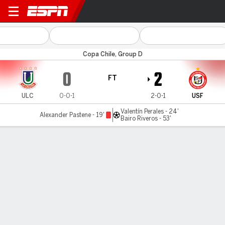
Unión La Calera v Unión San
Copa Chile, Group D
0
2
FT
ULC
0-0-1
2-0-1
USF
Valentín Perales - 24'
Alexander Pastene - 19'
Bairo Riveros - 53'
Gamecast
MATCH TIMELINE
ULC