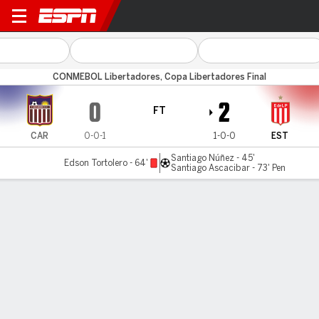
Carabobo v Estudiantes
CONMEBOL Libertadores, Copa Libertadores Final
0
2
FT
CAR
0-0-1
1-0-0
EST
Santiago Núñez - 45'
Edson Tortolero - 64'
Santiago Ascacibar - 73' Pen
Gamecast
Commentary
MATCH TIMELINE
CAR