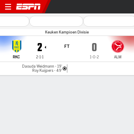
RKC Waalwijk v Almere City
Keuken Kampioen Divisie
2
0
FT
RKC
2-1-1
1-0-2
ALM
Daouda Weidmann - 19'
Roy Kuijpers - 49'
Gamecast
Commentary
MATCH TIMELINE
RKC