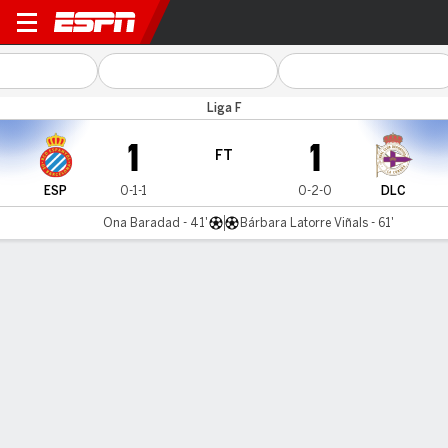
Espanyol v Deportivo
Liga F
1
1
FT
ESP
0-1-1
0-2-0
DLC
Ona Baradad - 41'
Bárbara Latorre Viñals - 61'
Gamecast
Commentary
MATCH TIMELINE
ESP