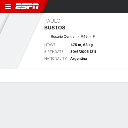
PAULO
BUSTOS
Rosario Central
#49
F
HT/WT
1.75 m, 68 kg
BIRTHDATE
30/6/2005 (21)
NATIONALITY
Argentina
Overview
Bio
News
Matches
Stats
Next Match
2026 Argentine Liga Profesional de Fútbol, Torneo Clausura