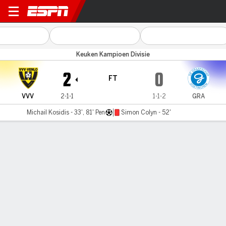
VVV Venlo v De Graafschap
Keuken Kampioen Divisie
2
0
FT
VVV
2-1-1
1-1-2
GRA
Michail Kosidis - 33', 81' Pen
Simon Colyn - 52'
Gamecast
Commentary
MATCH TIMELINE
VVV