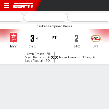
Maastricht v Jong PSV
Keuken Kampioen Divisie
3
2
FT
MVV
1-2-1
1-1-2
JPS
Sven Braken - 55'
Rayan Buifrahi - 66'
Jesper Uneken - 53' Pen, 86'
Luca Foubert - 90'
Gamecast
Commentary
MATCH TIMELINE