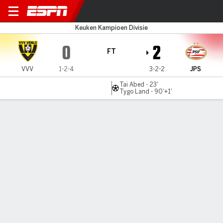
VVV Venlo v Jong PSV
Keuken Kampioen Divisie
0
2
FT
VVV
1-2-4
3-2-2
JPS
Tai Abed - 23'
Tygo Land - 90'+1'
Gamecast
Commentary
MATCH TIMELINE
VVV