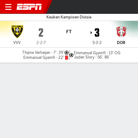
VVV Venlo v Dordrecht
Keuken Kampioen Divisie
2
3
FT
VVV
2-2-7
5-3-2
DOR
Thijme Verheijen - 7', 39'
Emmanuel Gyamfi - 13' OG
Jaden Slory - 56', 86'
Emmanuel Gyamfi - 22'
Gamecast
Commentary
MATCH TIMELINE
VVV