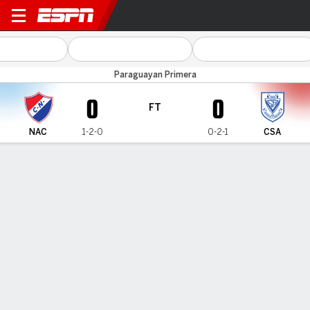
Nacional v Ameliano
Paraguayan Primera
0
0
FT
NAC
1-2-0
0-2-1
CSA
Gamecast
MATCH TIMELINE
NAC