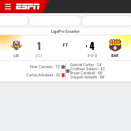
Libertad v Barcelona
LigaPro Ecuador
1
4
FT
LIB
1-1-1
3-0-0
BAR
Gabriel Cortez - 14'
Eber Caicedo - 72'
Cristhian Solano - 41'
Bryan Carabalí - 66'
Carlos Arboleda - 61'
Joaquín Valiente - 84'
Gamecast
MATCH TIMELINE