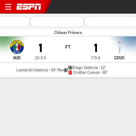
Audax Italiano v U Católica
Chilean Primera
1
1
FT
AUD
10-3-3
7-5-4
CDUC
Diego Valencia - 12'
Leonardo Valencia - 69' Pen
Cristian Cuevas - 83'
Gamecast
Commentary
MATCH TIMELINE
AUD