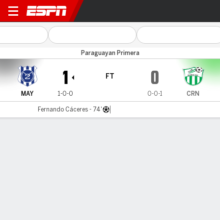
2 de Mayo v Rubio Ñú
Paraguayan Primera
1
0
FT
MAY
1-0-0
0-0-1
CRN
Fernando Cáceres - 74'
Gamecast
MATCH TIMELINE
MAY