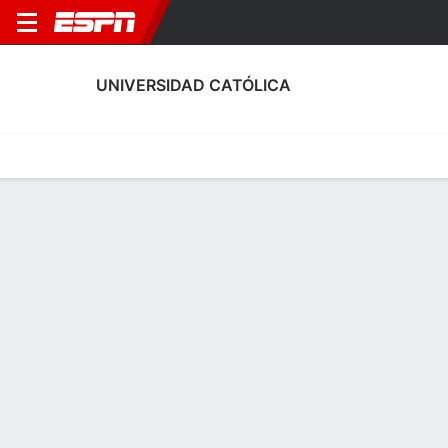
UNIVERSIDAD CATÓLICA
Home
Fixtures
Results
Squad
Statistics
Transfers
Table
Fixtures
9-3-6, 2nd in Chilean Primera División
1
0
2
2
6
1
FT
FT
FT
OHI
CDUC
CDUC
EVE
CDUC
Chilean Primera
Chilean Primera
Chilean Primera
UNIVERSIDAD CATÓLICA
SOCCER