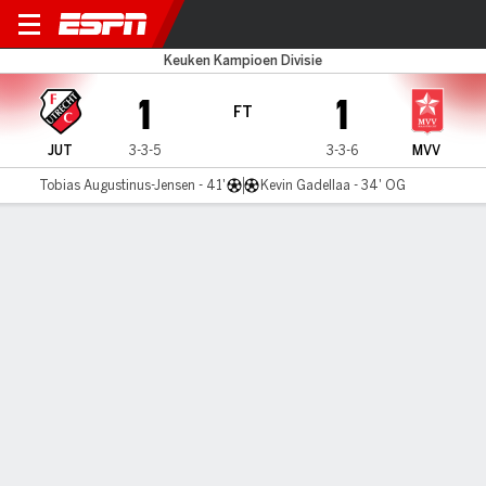
Jong Utrecht v Maastricht
Keuken Kampioen Divisie
1
1
FT
JUT
3-3-5
3-3-6
MVV
Tobias Augustinus-Jensen - 41'
Kevin Gadellaa - 34' OG
Gamecast
Commentary
MATCH TIMELINE
JUT