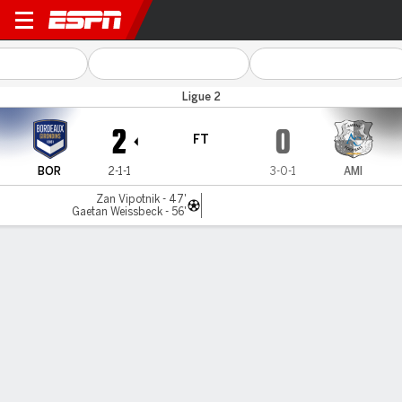
Bordeaux v SC Amiens
Ligue 2
2
0
FT
BOR
2-1-1
3-0-1
AMI
Zan Vipotnik - 47'
Gaetan Weissbeck - 56'
Gamecast
MATCH TIMELINE
BOR