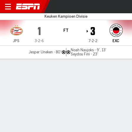
Jong PSV v Excelsior
Keuken Kampioen Divisie
1
3
FT
JPS
3-2-6
7-2-2
EXC
Noah Naujoks - 9', 13'
Jesper Uneken - 80'
Seydou Fini - 23'
Gamecast
Commentary
MATCH TIMELINE
JPS