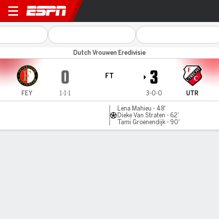
Feyenoord v FC Utrecht
Dutch Vrouwen Eredivisie
0
3
FT
FEY
1-1-1
3-0-0
UTR
Lena Mahieu - 48'
Dieke Van Straten - 62'
Tami Groenendijk - 90'
Gamecast
Commentary
MATCH TIMELINE