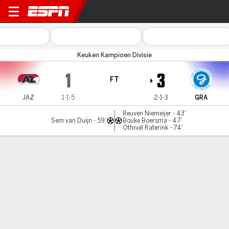
Jong AZ v De Graafschap
Keuken Kampioen Divisie
1
3
FT
JAZ
1-1-5
2-1-3
GRA
Reuven Niemeijer - 43'
Sem van Duijn - 59'
Bouke Boersma - 47'
Othniël Raterink - 74'
Gamecast
Commentary
MATCH TIMELINE