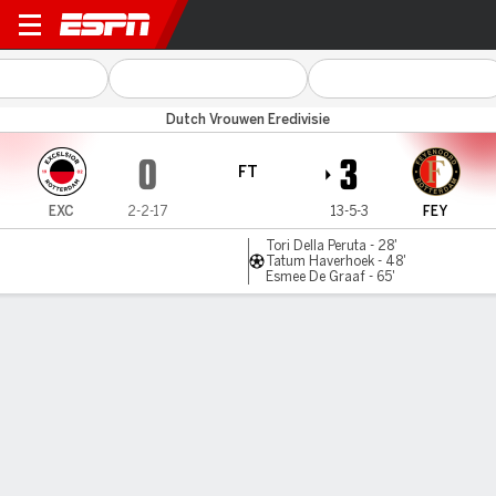
Excelsior v Feyenoord
Dutch Vrouwen Eredivisie
0
3
FT
EXC
2-2-17
13-5-3
FEY
Tori Della Peruta - 28'
Tatum Haverhoek - 48'
Esmee De Graaf - 65'
Gamecast
Commentary
MATCH TIMELINE