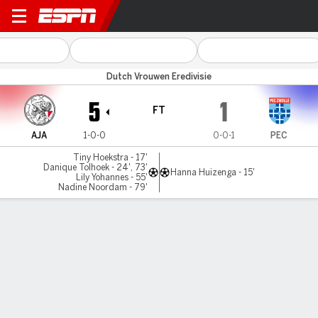
Ajax v PEC Zwolle
Dutch Vrouwen Eredivisie
5
1
FT
AJA
1-0-0
0-0-1
PEC
Tiny Hoekstra - 17'
Danique Tolhoek - 24', 73'
Hanna Huizenga - 15'
Lily Yohannes - 55'
Nadine Noordam - 79'
Gamecast
Commentary
MATCH TIMELINE