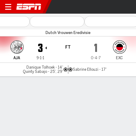
Ajax v Excelsior
Dutch Vrouwen Eredivisie
3
1
FT
AJA
9-1-1
0-4-7
EXC
Danique Tolhoek - 14'
Sabrine Ellouzi - 17'
Quinty Sabajo - 25', 29'
Gamecast
Commentary
MATCH TIMELINE
AJA