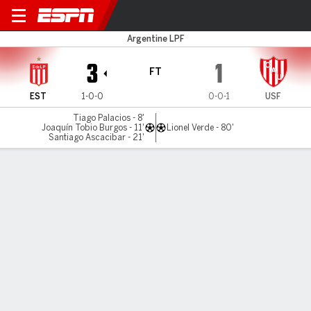
Estudiantes v Unión (SF)
Argentine LPF
3
1
FT
EST
1-0-0
0-0-1
USF
Tiago Palacios - 8'
Joaquín Tobio Burgos - 11'
Lionel Verde - 80'
Santiago Ascacibar - 21'
Gamecast
Commentary
MATCH TIMELINE
EST