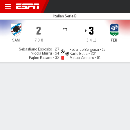
Sampdoria v FeralpiSalo
Italian Serie B
2
3
FT
SAM
7-3-8
3-4-11
FER
Sebastiano Esposito - 27'
Federico Bergonzi - 13'
Nicola Murru - 54'
Karlo Butic - 22'
Pajtim Kasami - 32'
Mattia Zennaro - 81'
Gamecast
MATCH TIMELINE
SAM