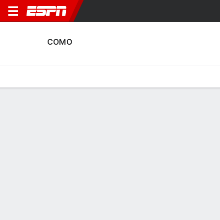
COMO
Home
Fixtures
Results
Squad
Statistics
Transfers
Table
Fixtures
0-0-0, 5th in Italian Serie A
0
3
1
1
1
3
FT
FT
FT
PIS
COMO
COMO
BOL
COMO
Serie A
Serie A
Serie A
COMO
SOCCER