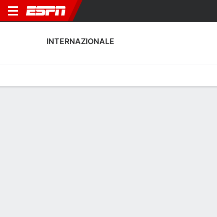
INTERNAZIONALE
Home
Fixtures
Results
Squad
Statistics
Transfers
Table
Fixtures
0-0-0, 9th in Italian Serie A
0
2
2
1
0
5
FT
FT
FT
CRE
INT
INT
TOR
SAS
Serie A
Coppa Italia
Serie A
INTERNAZIONALE
SOCCER