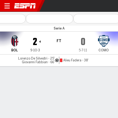
Bologna v Como
Serie A
2
0
FT
BOL
9-10-3
5-7-11
COMO
Lorenzo De Silvestri - 25'
Alieu Fadera - 38'
Giovanni Fabbian - 66'
Gamecast
Commentary
MATCH TIMELINE
BOL