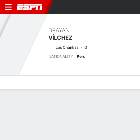
BRAYAN
VÍLCHEZ
Los Chankas
G
NATIONALITY
Peru
Overview
Bio
News
Matches
Stats
Next Match
2026 Liga1 de Perú, Clausura